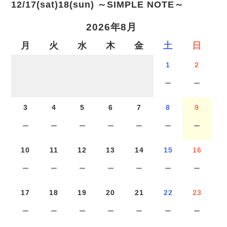
12/17(sat)18(sun) ～SIMPLE NOTE～
2026年8月
月
火
水
木
金
土
日
1
2
－
－
3
4
5
6
7
8
9
－
－
－
－
－
－
－
10
11
12
13
14
15
16
－
－
－
－
－
－
－
17
18
19
20
21
22
23
－
－
－
－
－
－
－