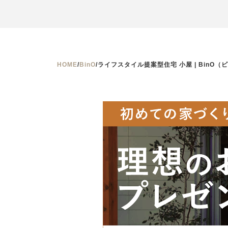
HOME
/
BinO
/
ライフスタイル提案型住宅 小屋 | BinO（