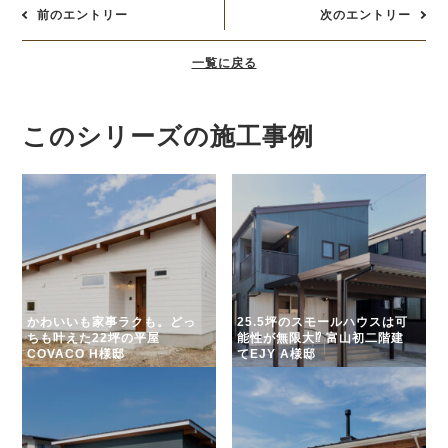
前のエントリー
次のエントリー
一覧に戻る
このシリーズの施工事例
かわいいも家事ラクも。どっ
25.5坪のスモールハウスは可
ちも叶えた22坪の平屋
能性が無限大⁉ 富山初二階建
COVACO H様邸
てEJY A様邸