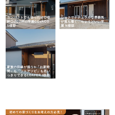
コンパクトでもゆったり◎収
シックでナチュラルな雰囲気
納◎の22坪の平屋COVACO
が落ち着く、ちょうどいい平
S様邸
屋 N様邸
家族の目線が揃う✨「お家時
間」も「ソトアソビ」も思い
っきりできるLOAFER I様邸