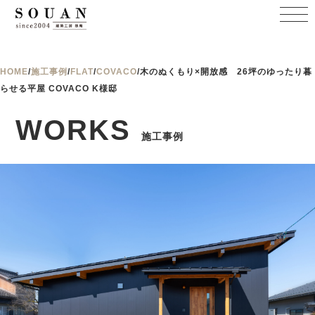
HOME
/
施工事例
/
FLAT
/
COVACO
/
木のぬくもり×開放感 26坪のゆったり暮
らせる平屋 COVACO K様邸
WORKS
施工事例