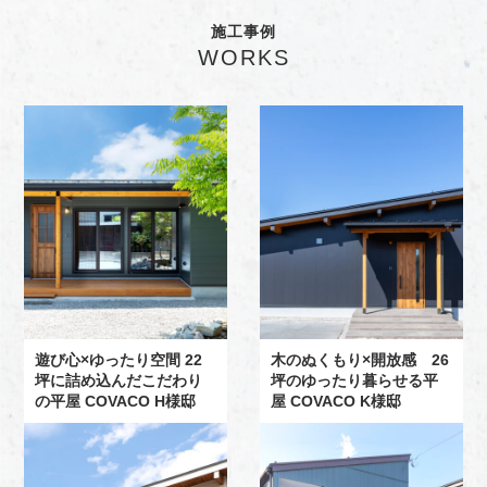
施工事例
WORKS
遊び心×ゆったり空間 22
木のぬくもり×開放感 26
坪に詰め込んだこだわり
坪のゆったり暮らせる平
の平屋 COVACO H様邸
屋 COVACO K様邸