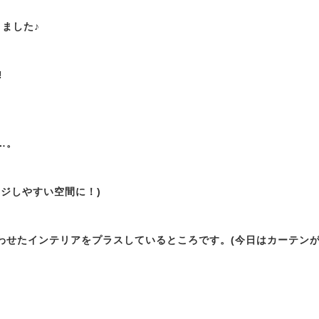
ました♪
‼
…。
ージしやすい空間に！)
せたインテリアをプラスしているところです。(今日はカーテンが